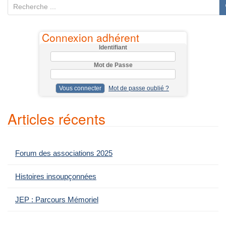
R
e
c
Connexion adhérent
h
Identifiant
e
Mot de Passe
r
c
Mot de passe oublié ?
h
e
Articles récents
p
o
u
Forum des associations 2025
r
:
Histoires insoupçonnées
JEP : Parcours Mémoriel