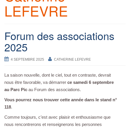
LEFEVRE
a
v
i
g
Forum des associations
a
2025
t
i
o
4 SEPTEMBRE 2025
CATHERINE LEFEVRE
n
La saison nouvelle, dont le ciel, tout en contraste, devrait
nous être favorable, va démarrer
ce samedi 6 septembre
au Parc Pic
au Forum des associations.
Vous pourrez nous trouver cette année dans le stand n°
118
.
Comme toujours, c’est avec plaisir et enthousiasme que
nous rencontrerons et renseignerons les personnes