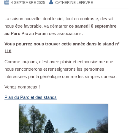
4 SEPTEMBRE 2025
CATHERINE LEFEVRE
a
v
La saison nouvelle, dont le ciel, tout en contraste, devrait
i
nous être favorable, va démarrer
ce samedi 6 septembre
g
au Parc Pic
au Forum des associations.
a
t
Vous pourrez nous trouver cette année dans le stand n°
i
118
.
o
Comme toujours, c’est avec plaisir et enthousiasme que
n
nous rencontrerons et renseignerons les personnes
intéressées par la généalogie comme les simples curieux.
Venez nombreux !
Plan du Parc et des stands