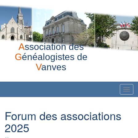
Skip
to
content
A
ssociation des
G
énéalogistes de
V
anves
T
o
g
Forum des associations
g
l
2025
e
n