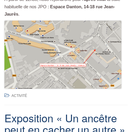
habituelle de nos JPO :
Espace Danton, 14-18 rue Jean-
Jaurès
.
ACTIVITÉ
Exposition « Un ancêtre
peut en cacher un autre »