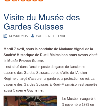
a
v
Visite du Musée des
i
Gardes Suisses
g
a
t
14 AVRIL 2015
CATHERINE LEFEVRE
i
o
Mardi 7 avril, sous la conduite de Madame Vignal de la
n
Société Historique de Rueil-Malmaison nous avons visité
le Musée Franco-Suisse.
Il est situé dans l’ancien poste de garde de l’ancienne
caserne des Gardes Suisses, corps d’élite de l’Ancien
Régime chargé d’assurer la garde et la protection du roi. La
caserne des Gardes Suisses à Rueil-Malmaison est appelée
aussi Caserne Guynemer.
Le Musée, inauguré le
9 novembre 1999 en