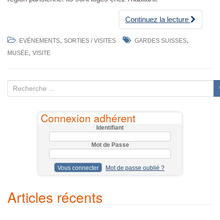
Continuez la lecture
,
,
EVÉNEMENTS
SORTIES / VISITES
GARDES SUISSES
,
MUSÉE
VISITE
R
e
c
Connexion adhérent
h
Identifiant
e
Mot de Passe
r
c
Mot de passe oublié ?
h
e
Articles récents
p
o