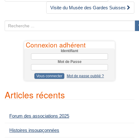
des
Visite du Musée des Gardes Suisses
articles
R
e
c
Connexion adhérent
h
Identifiant
e
Mot de Passe
r
c
Mot de passe oublié ?
h
e
Articles récents
p
o
u
Forum des associations 2025
r
:
Histoires insoupçonnées