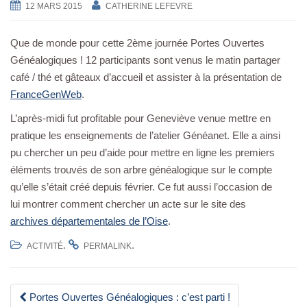
12 MARS 2015
CATHERINE LEFEVRE
a
v
Que de monde pour cette 2ème journée Portes Ouvertes
i
Généalogiques ! 12 participants sont venus le matin partager
g
café / thé et gâteaux d’accueil et assister à la présentation de
a
FranceGenWeb
.
t
i
L’après-midi fut profitable pour Geneviève venue mettre en
o
pratique les enseignements de l’atelier Généanet. Elle a ainsi
n
pu chercher un peu d’aide pour mettre en ligne les premiers
éléments trouvés de son arbre généalogique sur le compte
qu’elle s’était créé depuis février. Ce fut aussi l’occasion de
lui montrer comment chercher un acte sur le site des
archives départementales de l’Oise
.
.
.
ACTIVITÉ
PERMALINK
Navigation
Portes Ouvertes Généalogiques : c’est parti !