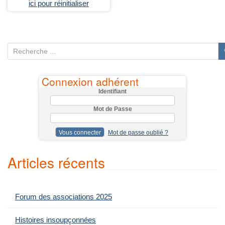
ici pour réinitialiser
R
e
c
Connexion adhérent
h
Identifiant
e
Mot de Passe
r
c
Mot de passe oublié ?
h
e
Articles récents
p
o
u
Forum des associations 2025
r
:
Histoires insoupçonnées