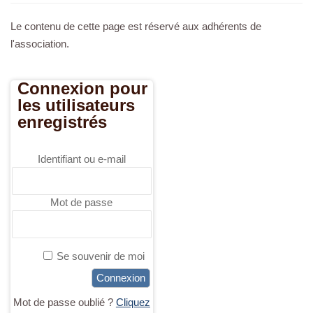
a
Le contenu de cette page est réservé aux adhérents de
v
l'association.
i
g
Connexion pour
a
les utilisateurs
t
enregistrés
i
o
n
Identifiant ou e-mail
Mot de passe
Se souvenir de moi
Mot de passe oublié ?
Cliquez