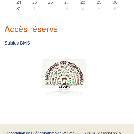
24
25
26
27
28
29
30
31
1
2
3
4
5
6
Accès réservé
Saisies BMS
Association des Généalogistes de Vanves
•
2015-2024
• Association loi