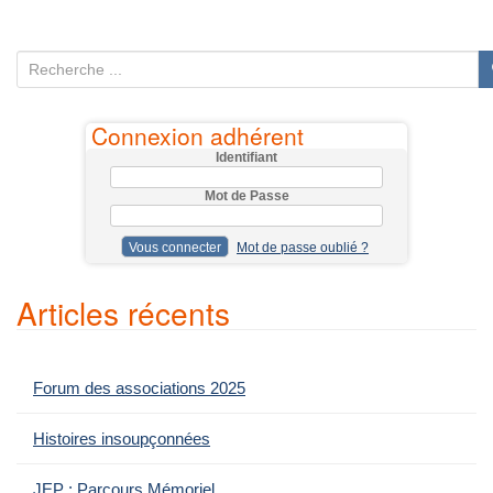
R
e
c
Connexion adhérent
h
Identifiant
e
Mot de Passe
r
c
Mot de passe oublié ?
h
e
Articles récents
p
o
u
Forum des associations 2025
r
:
Histoires insoupçonnées
JEP : Parcours Mémoriel