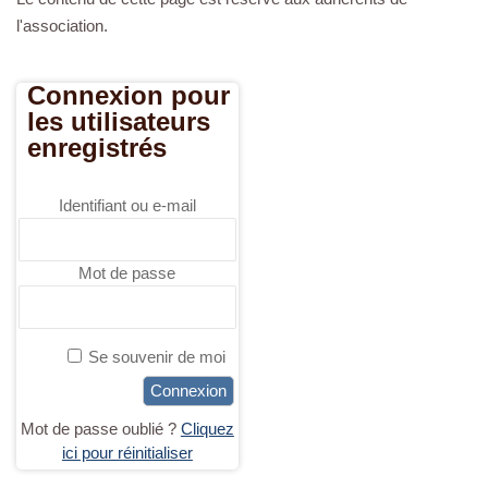
a
l'association.
v
i
Connexion pour
g
les utilisateurs
a
enregistrés
t
i
Identifiant ou e-mail
o
n
Mot de passe
Se souvenir de moi
Mot de passe oublié ?
Cliquez
ici pour réinitialiser