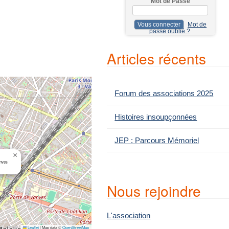
Mot de Passe
c
h
Mot de
e
passe oublié ?
p
Articles récents
o
u
r
Forum des associations 2025
:
Histoires insoupçonnées
JEP : Parcours Mémoriel
×
anves
Nous rejoindre
L'association
Leaflet
|
Map data ©
OpenStreetMap