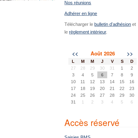
Nos réunions
Adhérer en ligne
Télécharger le
bulletin d'adhésion
et
le
règlement intérieur
.
<<
Août 2026
>>
L
M
M
J
V
S
D
27
28
29
30
31
1
2
3
4
5
6
7
8
9
10
11
12
13
14
15
16
17
18
19
20
21
22
23
24
25
26
27
28
29
30
31
1
2
3
4
5
6
Accès réservé
Saisies BMS