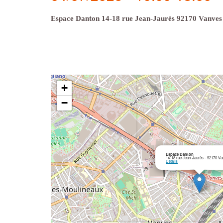
Espace Danton 14-18 rue Jean-Jaurès 92170 Vanves
+
−
Espace Danton
14-18 rue Jean-Jaurès - 92170 V
Details