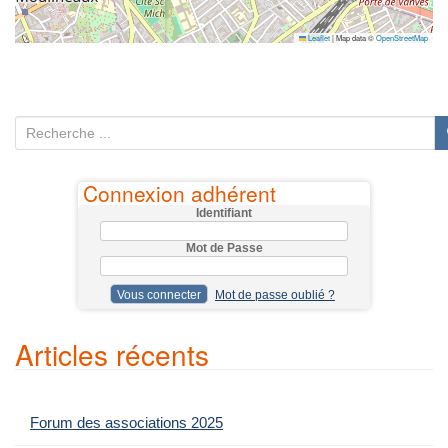
Leaflet
|
Map data ©
OpenStreetMap
R
e
c
Connexion adhérent
h
Identifiant
e
Mot de Passe
r
c
Mot de passe oublié ?
h
e
Articles récents
p
o
u
Forum des associations 2025
r