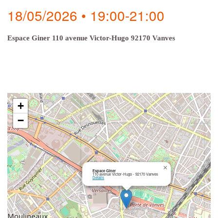
18/05/2026 • 19:00-21:00
a
v
i
Espace Giner 110 avenue Victor-Hugo 92170 Vanves
g
a
t
i
o
+
n
−
×
Espace Giner
110 avenue Victor-Hugo - 92170 Vanves
Details