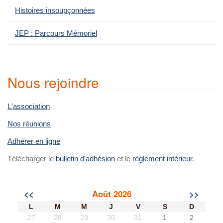
:
Histoires insoupçonnées
JEP : Parcours Mémoriel
Nous rejoindre
L'association
Nos réunions
Adhérer en ligne
Télécharger le
bulletin d'adhésion
et le
règlement intérieur
.
<<
Août 2026
>>
L
M
M
J
V
S
D
27
28
29
30
31
1
2