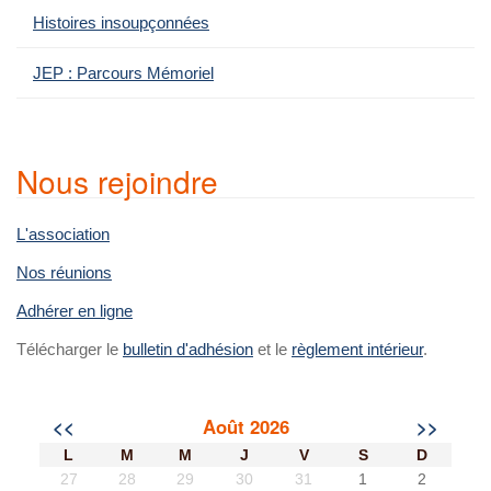
:
Histoires insoupçonnées
JEP : Parcours Mémoriel
Nous rejoindre
L'association
Nos réunions
Adhérer en ligne
Télécharger le
bulletin d'adhésion
et le
règlement intérieur
.
<<
Août 2026
>>
L
M
M
J
V
S
D
27
28
29
30
31
1
2