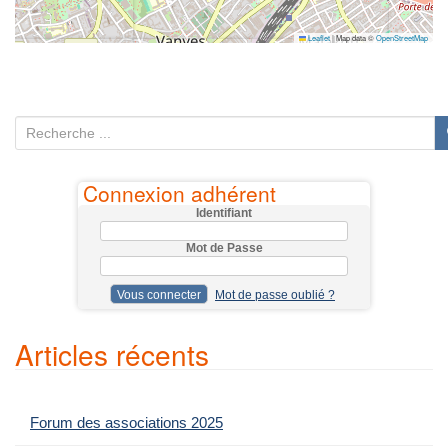
Leaflet
|
Map data ©
OpenStreetMap
R
e
c
Connexion adhérent
h
Identifiant
e
Mot de Passe
r
c
Mot de passe oublié ?
h
e
Articles récents
p
o
u
Forum des associations 2025
r