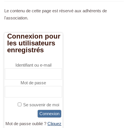
a
Le contenu de cette page est réservé aux adhérents de
v
l'association.
i
g
Connexion pour
a
les utilisateurs
t
enregistrés
i
o
n
Identifiant ou e-mail
Mot de passe
Se souvenir de moi
Mot de passe oublié ?
Cliquez