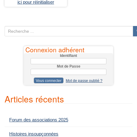
ici pour réinitialiser
R
e
c
Connexion adhérent
h
Identifiant
e
Mot de Passe
r
c
Mot de passe oublié ?
h
e
Articles récents
p
o
u
Forum des associations 2025
r
:
Histoires insoupçonnées